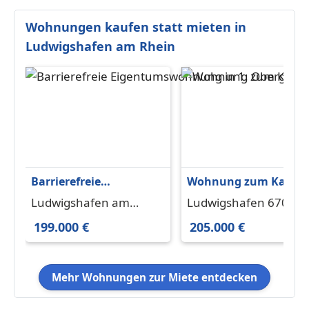
Wohnungen kaufen statt mieten in
Ludwigshafen am Rhein
Barrierefreie
Wohnung zum Kaufe
Eigentumswohnung in
in Ludwigshafen
Ludwigshafen am
Ludwigshafen 67061
1. Obergeschoss
205.000 € 58 m²
Rhein 67065
199.000 €
205.000 €
Mehr Wohnungen zur Miete entdecken