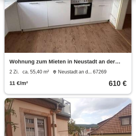
Wohnung zum Mieten in Neustadt an der
Weinstraße 610 € 55.4 m²
2 Zi.
ca. 55,40 m²
Neustadt an d... 67269
610 €
11 €/m²