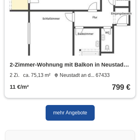
2-Zimmer-Wohnung mit Balkon in Neustadt
an der Weinstraße
2 Zi.
ca. 75,13 m²
Neustadt an d... 67433
799 €
11 €/m²
mehr Angebote