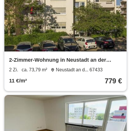
2-Zimmer-Wohnung in Neustadt an der
Weinstraße
2 Zi.
ca. 73,79 m²
Neustadt an d... 67433
779 €
11 €/m²