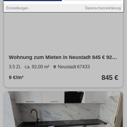
Einstellungen
Datenschutzerklärung
Wohnung zum Mieten in Neustadt 845 € 92
m²
3.5 Zi.
ca. 92,00 m²
Neustadt 67433
845 €
9 €/m²