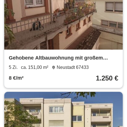
Gehobene Altbauwohnung mit großem
Balkon ca. 150qm - Wohnraum oder
5 Zi.
ca. 151,00 m²
Neustadt 67433
gewerblichen Nutzung möglich
1.250 €
8 €/m²