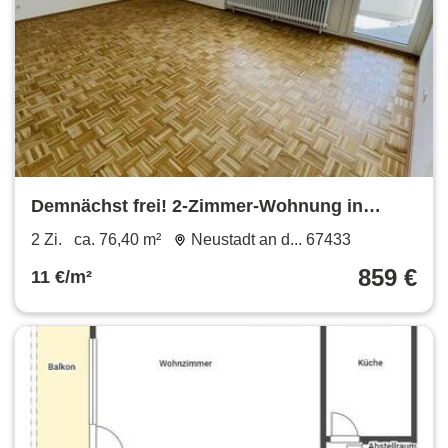
Demnächst frei! 2-Zimmer-Wohnung in
Neustadt an der Weinstraße
2 Zi.
ca. 76,40 m²
Neustadt an d... 67433
859 €
11 €/m²