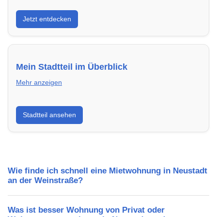
Entdecke Neubauprojekte in Neustadt an der
Jetzt entdecken
Weinstraße – modern, energieeffizient und sofort
bezugsfertig.
Mein Stadtteil im Überblick
Mehr anzeigen
Erfahre mehr über deinen Stadtteil in Neustadt an der
Stadtteil ansehen
Weinstraße: Lebensqualität, Verkehrsanbindung,
Schulen, Freizeitmöglichkeiten und Mietpreise.
Wie finde ich schnell eine Mietwohnung in Neustadt
an der Weinstraße?
Was ist besser Wohnung von Privat oder