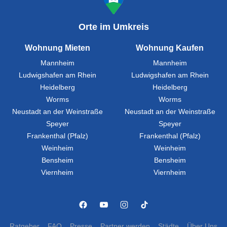
Orte im Umkreis
Wohnung Mieten
Wohnung Kaufen
Mannheim
Mannheim
Ludwigshafen am Rhein
Ludwigshafen am Rhein
Heidelberg
Heidelberg
Worms
Worms
Neustadt an der Weinstraße
Neustadt an der Weinstraße
Speyer
Speyer
Frankenthal (Pfalz)
Frankenthal (Pfalz)
Weinheim
Weinheim
Bensheim
Bensheim
Viernheim
Viernheim
Ratgeber
FAQ
Presse
Partner werden
Städte
Über Uns