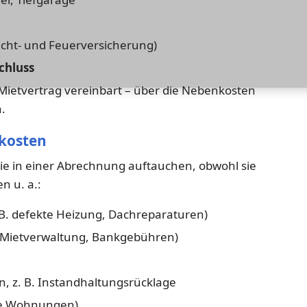
icht- und Feuerversicherung)
chluss
 Mietvertrag vereinbart – über die Nebenkosten
.
kosten
 die in einer Abrechnung auftauchen, obwohl sie
n u. a.:
 B. defekte Heizung, Dachreparaturen)
 Mietverwaltung, Bankgebühren)
 z. B. Instandhaltungsrücklage
te Wohnungen)