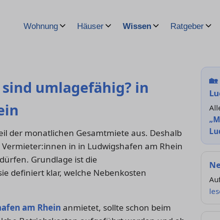
Wohnung
Häuser
Wissen
Ratgeber
🏡
sind umlagefähig? in
Lu
ein
All
„M
Lu
il der monatlichen Gesamtmiete aus. Deshalb
en Vermieter:innen in in Ludwigshafen am Rhein
ürfen. Grundlage ist die
Ne
ie definiert klar, welche Nebenkosten
Auf
le
afen am Rhein
anmietet, sollte schon beim