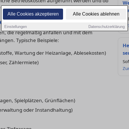
elche Betriebskosten aufgeführt werden und ob
We
ine Pauschale vereinbart ist.
um
Alle Cookies akzeptieren
Alle Cookies ablehnen
Zul
ten nach BetrKV
er
Einstellungen
Datenschutzerklärung
n, die regelmäßig anfallen und mit dem
gen. Typische Beispiele:
He
toffe, Wartung der Heizanlage, Ablesekosten)
se
So
ser, Zählermiete)
Zu
agen, Spielplätzen, Grünflächen)
Verwaltung oder Instandhaltung)
er, Tiefgarage