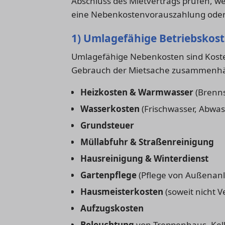
Abschluss des Mietvertrags prüfen, w
eine Nebenkostenvorauszahlung oder e
1) Umlagefähige Betriebskos
Umlagefähige Nebenkosten sind Koste
Gebrauch der Mietsache zusammenhän
Heizkosten & Warmwasser
(Brenns
Wasserkosten
(Frischwasser, Abwas
Grundsteuer
Müllabfuhr & Straßenreinigung
Hausreinigung & Winterdienst
Gartenpflege
(Pflege von Außenanl
Hausmeisterkosten
(soweit nicht 
Aufzugskosten
Beleuchtung
von Treppenhaus, Kell