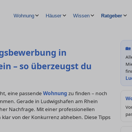
Wohnung
Häuser
Wissen
Ratgeber
🏡
ngsbewerbung in
Al
in – so überzeugst du
Mi
fin
Lu
eicht, eine passende
Wohnung
zu finden – noch
Wo
kommen. Gerade in Ludwigshafen am Rhein
Von
er Nachfrage. Mit einer professionellen
pa
 klar von der Konkurrenz abheben. Diese Tipps