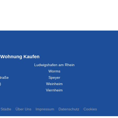
Wohnung Kaufen
Ludwigshafen am Rhein
Worms
traße
Speyer
)
Weinheim
Viernheim
Städte
Über Uns
Impressum
Datenschutz
Cookies