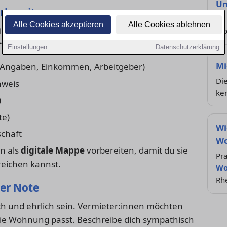
Un
orbereiten
So 
Alle Cookies akzeptieren
Alle Cookies ablehnen
tändige Bewerbungsmappe. Vermieter:innen
Wo
ffbereit haben:
Einstellungen
Datenschutzerklärung
Mi
 Angaben, Einkommen, Arbeitgeber)
Die
hweis
ke
)
te)
Wi
schaft
Wo
n als
digitale Mappe
vorbereiten, damit du sie
Pra
reichen kannst.
Wo
Rh
her Note
ich und ehrlich sein. Vermieter:innen möchten
die Wohnung passt. Beschreibe dich sympathisch