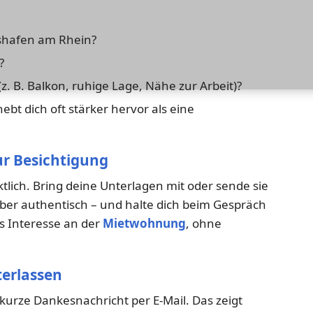
shafen am Rhein?
?
z. B. Balkon, ruhige Lage, Nähe zur Arbeit)?
ebt dich oft stärker hervor als eine
zur Besichtigung
tlich. Bring deine Unterlagen mit oder sende sie
, aber authentisch – und halte dich beim Gespräch
es Interesse an der
Mietwohnung
, ohne
terlassen
 kurze Dankesnachricht per E-Mail. Das zeigt