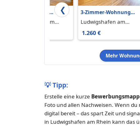
❮
Helle 3-Zimmer-
3-Zimmer-Wohnung
Wohnung in
mit Fußbodenheizung
Ludwigshafen am
Ludwigshafen am
Rheinnähe
und durchdachtem
Rhein 67061
Rhein 67061
1.070 €
1.260 €
Grundriss
Mehr Wohnung
💡
Tipp:
Erstelle eine kurze
Bewerbungsmappe
Foto und allen Nachweisen. Wenn du m
digital bereit – das spart Zeit und sign
in Ludwigshafen am Rhein kann das ü