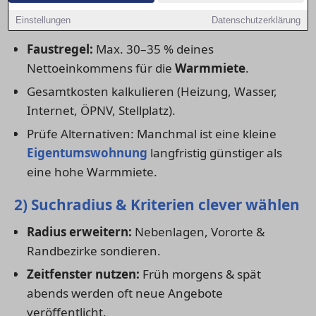
1) Budget realistisch festlegen
Einstellungen
Datenschutzerklärung
Faustregel:
Max. 30–35 % deines
Nettoeinkommens für die
Warmmiete
.
Gesamtkosten kalkulieren (Heizung, Wasser,
Internet, ÖPNV, Stellplatz).
Prüfe Alternativen: Manchmal ist eine kleine
Eigentumswohnung
langfristig günstiger als
eine hohe Warmmiete.
2) Suchradius & Kriterien clever wählen
Radius erweitern:
Nebenlagen, Vororte &
Randbezirke sondieren.
Zeitfenster nutzen:
Früh morgens & spät
abends werden oft neue Angebote
veröffentlicht.