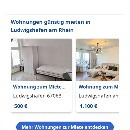
Wohnungen günstig mieten in
Ludwigshafen am Rhein
Wohnung zum Mieten
Wohnung zum Miete
in Ludwigshafen 500 €
in Ludwigshafen am
Ludwigshafen 67063
Ludwigshafen am
104.3 m²
Rhein 1.100 € 90 m²
Rhein 67063
500 €
1.100 €
Mehr Wohnungen zur Miete entdecken