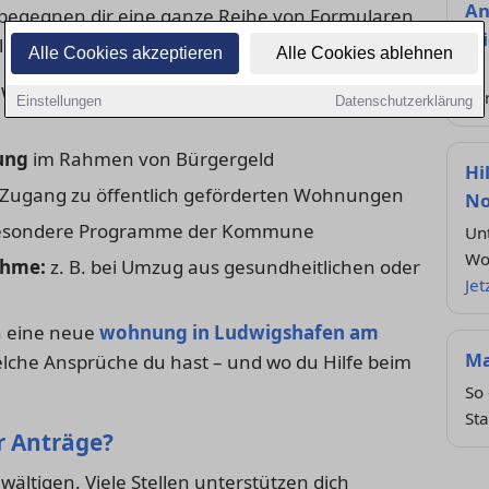
An
egegnen dir eine ganze Reihe von Formularen
Mi
len:
Alle Cookies akzeptieren
Alle Cookies ablehnen
So 
 Wohnkosten für Mieter:innen &
Ve
Einstellungen
Datenschutzerklärung
ung
im Rahmen von Bürgergeld
Hi
Zugang zu öffentlich geförderten Wohnungen
No
sondere Programme der Kommune
Un
Wo
ahme:
z. B. bei Umzug aus gesundheitlichen oder
Jet
n eine neue
wohnung in Ludwigshafen am
Ma
welche Ansprüche du hast – und wo du Hilfe beim
So 
Sta
er Anträge?
wältigen. Viele Stellen unterstützen dich