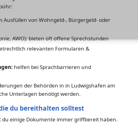
bühr:
m Ausfüllen von Wohngeld-, Bürgergeld- oder
konie, AWO): bieten oft offene Sprechstunden
etrechtlich relevanten Formularen &
ngen:
helfen bei Sprachbarrieren und
forderungen der Behörden in in Ludwigshafen am
che Unterlagen benötigt werden.
ie du bereithalten solltest
est du einige Dokumente immer griffbereit haben.