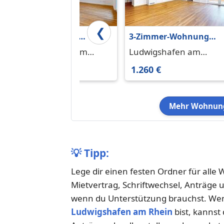
❮
Helle 3-Zimmer-
3-Zimmer-Wohnung
Wohnung in
mit Fußbodenheizung
Ludwigshafen am
Ludwigshafen am
Rheinnähe
und durchdachtem
Rhein 67061
Rhein 67061
1.070 €
1.260 €
Grundriss
Mehr Wohnung
💡
Tipp:
Lege dir einen festen Ordner für all
Mietvertrag, Schriftwechsel, Anträge 
wenn du Unterstützung brauchst. Wen
Ludwigshafen am Rhein
bist, kannst