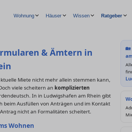
Wohnung
Häuser
Wissen
Ratgeber
🏡
ormularen & Ämtern in
am
ein
Al
fin
Lu
aktuelle Miete nicht mehr allein stemmen kann,
 Doch viele scheitern an
komplizierten
rdendeutsch. In in Ludwigshafen am Rhein gibt
Wo
ich beim Ausfüllen von Anträgen und im Kontakt
Adr
Antrag nicht an Formalitäten scheitert.
Mi
 ums Wohnen