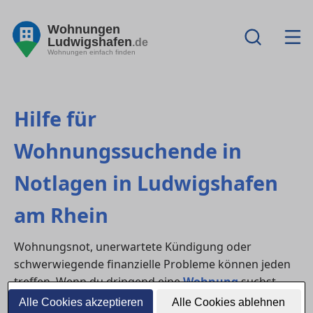
Wohnungen
Ludwigshafen
.de
Wohnungen einfach finden
Hilfe für
Wohnungssuchende in
Notlagen in Ludwigshafen
am Rhein
Wohnungsnot, unerwartete Kündigung oder
schwerwiegende finanzielle Probleme können jeden
treffen. Wenn du dringend eine
Wohnung
suchst
oder Gefahr läufst, deine aktuelle Unterkunft zu
Alle Cookies akzeptieren
Alle Cookies ablehnen