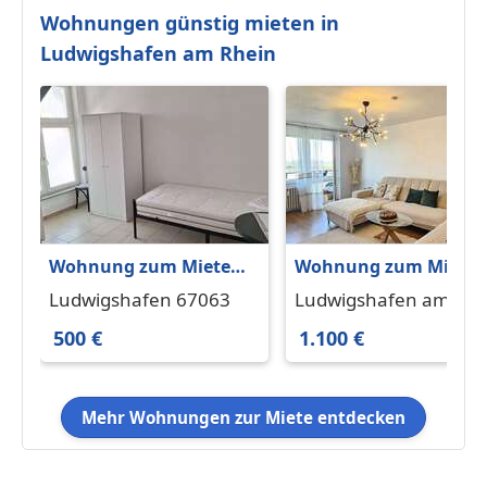
Wohnungen günstig mieten in
Ludwigshafen am Rhein
Wohnung zum Mieten
Wohnung zum Miete
in Ludwigshafen 500 €
in Ludwigshafen am
Ludwigshafen 67063
Ludwigshafen am
104.3 m²
Rhein 1.100 € 90 m²
Rhein 67063
500 €
1.100 €
Mehr Wohnungen zur Miete entdecken