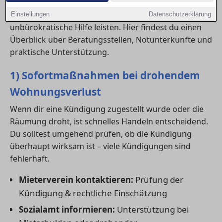
verlieren, gibt es in in Ludwigshafen am Rhein
verschiedene Anlaufstellen, die schnelle und
Einstellungen
Datenschutzerklärung
unbürokratische Hilfe leisten. Hier findest du einen
Überblick über Beratungsstellen, Notunterkünfte und
praktische Unterstützung.
1) Sofortmaßnahmen bei drohendem
Wohnungsverlust
Wenn dir eine Kündigung zugestellt wurde oder die
Räumung droht, ist schnelles Handeln entscheidend.
Du solltest umgehend prüfen, ob die Kündigung
überhaupt wirksam ist – viele Kündigungen sind
fehlerhaft.
Mieterverein kontaktieren:
Prüfung der
Kündigung & rechtliche Einschätzung
Sozialamt informieren:
Unterstützung bei