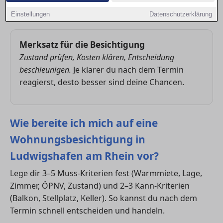
du schneller bewertest, ob die Wohnung passt, und
wie du deine Chancen im nächsten Schritt erhöhst.
Einstellungen
Datenschutzerklärung
Merksatz für die Besichtigung
Zustand prüfen, Kosten klären, Entscheidung
beschleunigen.
Je klarer du nach dem Termin
reagierst, desto besser sind deine Chancen.
Wie bereite ich mich auf eine
Wohnungsbesichtigung in
Ludwigshafen am Rhein vor?
Lege dir 3–5 Muss-Kriterien fest (Warmmiete, Lage,
Zimmer, ÖPNV, Zustand) und 2–3 Kann-Kriterien
(Balkon, Stellplatz, Keller). So kannst du nach dem
Termin schnell entscheiden und handeln.