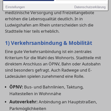
du eine
Wohnung mieten
oder ein
Haus kaufen
möchtest – kurze Wege, Einkaufsmöglichkeiten,
Einstellungen
Datenschutzerklärung
medizinische Versorgung und Freizeitangebote
erhöhen die Lebensqualität deutlich. In in
Ludwigshafen am Rhein unterscheiden sich die
Stadtteile hier teils erheblich.
1) Verkehrsanbindung & Mobilität
Eine gute Verkehrsanbindung ist ein zentrales
Kriterium für die Wahl des Wohnorts. Stadtteile mit
direktem Anschluss an ÖPNV, Bahn oder Autobahn
sind besonders gefragt. Auch Radwege und E-
Ladesäulen spielen zunehmend eine Rolle.
ÖPNV:
Bus- und Bahnlinien, Taktung,
Haltestellen in Wohnnähe
Autoverkehr:
Anbindung an Hauptstraßen,
Parkmöglichkeiten