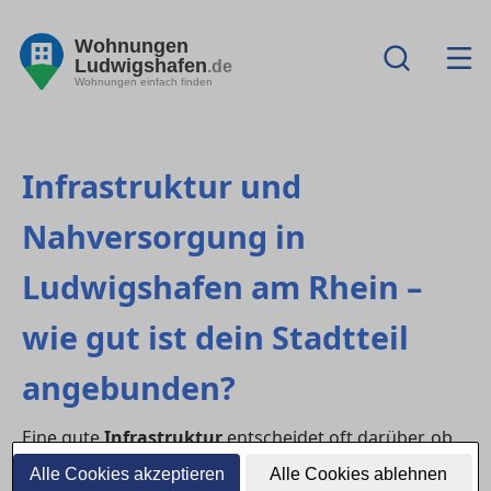
Wohnungen
Ludwigshafen
.de
Wohnungen einfach finden
Infrastruktur und
Nahversorgung in
Ludwigshafen am Rhein –
wie gut ist dein Stadtteil
angebunden?
Eine gute
Infrastruktur
entscheidet oft darüber, ob
sich ein Stadtteil langfristig zum Wohnen lohnt. Ob
Alle Cookies akzeptieren
Alle Cookies ablehnen