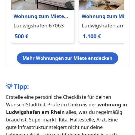
Wohnung zum Mieten
Wohnung zum Miete
in Ludwigshafen 500 €
in Ludwigshafen am
Ludwigshafen 67063
Ludwigshafen am
104.3 m²
Rhein 1.100 € 90 m²
Rhein 67063
500 €
1.100 €
Mehr Wohnungen zur Miete entdecken
💡
Tipp:
Erstelle eine persönliche Checkliste für deinen
Wunsch-Stadtteil. Prüfe im Umkreis der
wohnung in
Ludwigshafen am Rhein
alles, was du regelmäßig
brauchst: Supermarkt, Kita, Haltestelle, Arzt. Eine
gute Infrastruktur steigert nicht nur deine
Lebensqualität – sie macht deine Immobilie auch